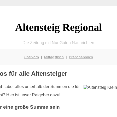
Altensteig Regional
Die Zeitung mit Nur Guten Nachrichten
Obstkorb
|
Mittagstisch
|
Branchenbuch
os für alle Altensteiger
gt
- aber alles unterhalb der Summen die für
st? Hier ist unser Ratgeber dazu!
er eine große Summe sein