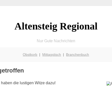
Altensteig Regional
Nur Gute Nachrichten
Obstkorb
|
Mittagstisch
|
Branchenbuch
getroffen
 haben die lustigen Witze dazu!