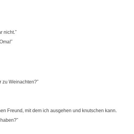
r nicht."
 Oma!"
ir zu Weinachten?"
inen Freund, mit dem ich ausgehen und knutschen kann.
n haben?"