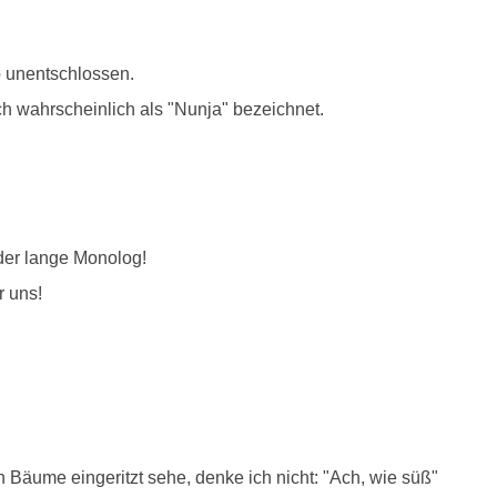
o unentschlossen.
ch wahrscheinlich als "Nunja" bezeichnet.
er lange Monolog!
r uns!
Bäume eingeritzt sehe, denke ich nicht: "Ach, wie süß"